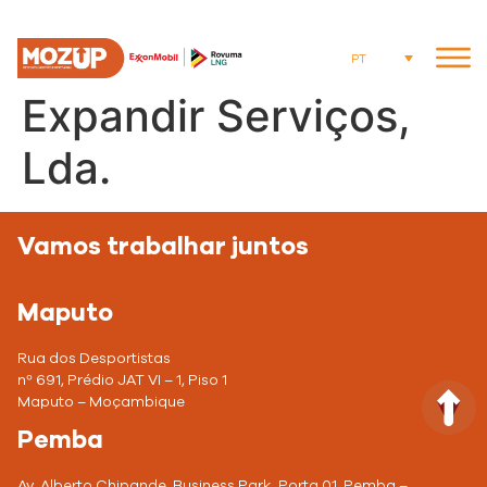
PT
Expandir Serviços,
Lda.
Vamos trabalhar juntos
Maputo
Rua dos Desportistas
nº 691, Prédio JAT VI – 1, Piso 1
Maputo –
Moçambique
Pemba
Av. Alberto Chipande, Business Park, Porta 01, Pemba –